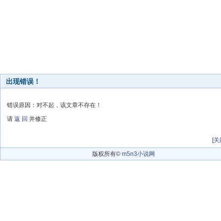
出现错误！
错误原因：对不起，该文章不存在！
请
返 回
并修正
[
关
版权所有©
m5n3小说网