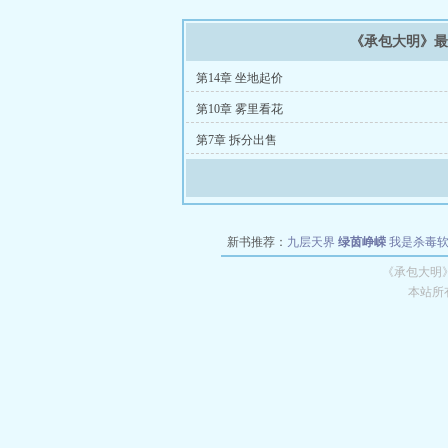
《承包大明》
第14章 坐地起价
第10章 雾里看花
第7章 拆分出售
新书推荐：
九层天界
绿茵峥嵘
我是杀毒
空城
战争天堂
混元道纪
教练万岁
都市全
《承包大明
本站所