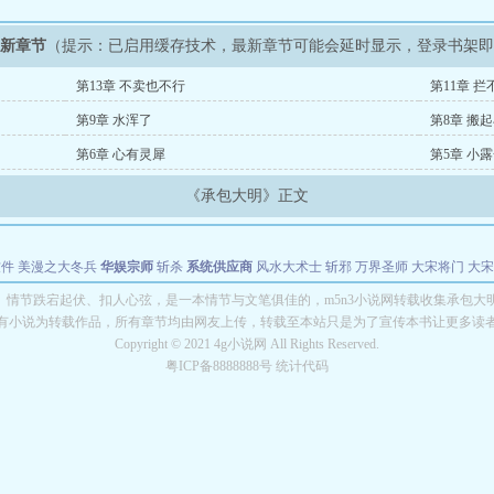
最新章节
（提示：已启用缓存技术，最新章节可能会延时显示，登录书架
第13章 不卖也不行
第11章 拦
第9章 水浑了
第8章 搬
第6章 心有灵犀
第5章 小
《承包大明》正文
软件
美漫之大冬兵
华娱宗师
斩杀
系统供应商
风水大术士
斩邪
万界圣师
大宋将门
大宋
能巨星
绝对交易
全职武神
位面复制大师
华娱特效大亨
原始大厨王
怪物聊天群
某美漫
》情节跌宕起伏、扣人心弦，是一本情节与文笔俱佳的，m5n3小说网转载收集承包大
有小说为转载作品，所有章节均由网友上传，转载至本站只是为了宣传本书让更多读
长别打脸
Copyright © 2021 4g小说网 All Rights Reserved.
粤ICP备8888888号 统计代码