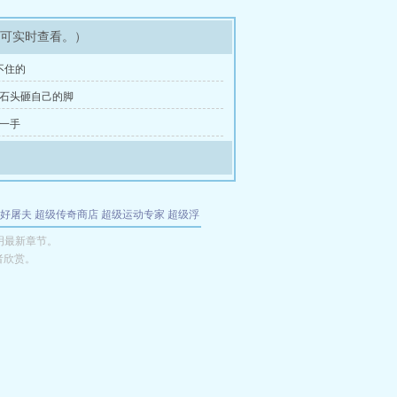
即可实时查看。）
不住的
起石头砸自己的脚
露一手
好屠夫
超级传奇商店
超级运动专家
超级浮
的特工
我夺舍了魔皇
都市极品医仙
九天
酋
明最新章节。
者欣赏。