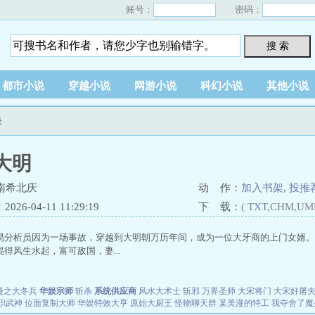
账号：
密码：
搜 索
都市小说
穿越小说
网游小说
科幻小说
其他小说
表
大明
南希北庆
动 作：
加入书架
,
投推
26-04-11 11:29:19
下 载：
(
TXT
,CHM,UM
易分析员因为一场事故，穿越到大明朝万历年间，成为一位大牙商的上门女婿
得风生水起，富可敌国，妻...
漫之大冬兵
华娱宗师
斩杀
系统供应商
风水大术士
斩邪
万界圣师
大宋将门
大宋好屠
职武神
位面复制大师
华娱特效大亨
原始大厨王
怪物聊天群
某美漫的特工
我夺舍了魔