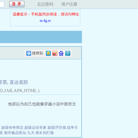
忘记密码
用户注册
温馨提示：手机版同步阅读，请访问网址
m.4g.re
荐票
,
直达底部
D,JAR,APK,HTML )
。 他原以为自己也能像穿越小说中那些主
夫
超级传奇商店
超级运动专家
超级浮空城
战争天
皇
都市极品医仙
九天
酋长别打脸