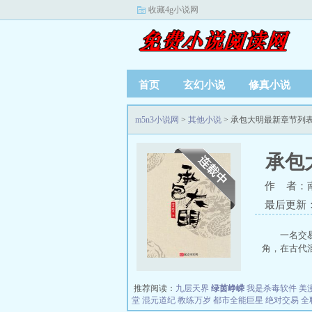
收藏4g小说网
首页
玄幻小说
修真小说
m5n3小说网
>
其他小说
> 承包大明最新章节列
承包
作 者：
最后更新：20
一名交
角，在古代混
推荐阅读：
九层天界
绿茵峥嵘
我是杀毒软件
美
堂
混元道纪
教练万岁
都市全能巨星
绝对交易
全