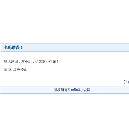
出现错误！
错误原因：对不起，该文章不存在！
请
返 回
并修正
[
关
版权所有©
m5n3小说网