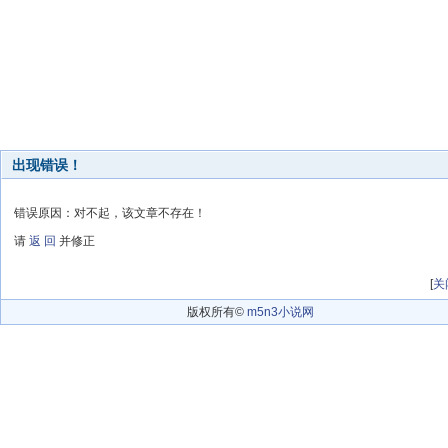
出现错误！
错误原因：对不起，该文章不存在！
请
返 回
并修正
[
关
版权所有©
m5n3小说网